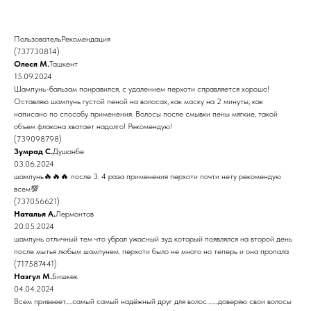
ПользовательРекомендация
(737730814)
Олеся М.
Ташкент
15.09.2024
Шампунь-бальзам понравился, с удалением перхоти справляется хорошо!
Оставляю шампунь густой пеной на волосах, как маску на 2 минуты, как
написано по способу применения. Волосы после смывки пены мягкие, такой
объем флакона хватает надолго! Рекомендую!
(739098798)
Зумрад С.
Душанбе
03.06.2024
шампунь🔥🔥🔥 после 3. 4 раза применения перхоти почти нету рекомендую
всем💯
(737056621)
Наталья А.
Лермонтов
20.05.2024
шампунь отличный тем что убрал ужасный зуд который появлялся на второй день
после мытья любым шампунем. перхоти было не много но теперь и она пропала
(717587441)
Назгул М.
Бишкек
04.04.2024
Всем привееет.....самый самый надёжный друг для волос........доверяю свои волосы