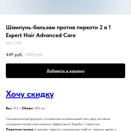
Шампунь-бальзам против перхоти 2 в 1
Expert Hair Advanced Care
SKU:
2768
449
руб.
600
руб.
Добавить в корзину
Хочу скидку
Вес:
412 г,
Объём:
400 мл.
Инновационная формула, основанная на взаимодействии двух активных
ингредиентов для максимально эффективной борьбы с перхотью.
Пиритион цинка
устраняет перхоть, нормализует работу сальных желез и