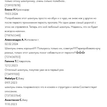
только этому шампунчику....очень сильно полюбила...
(739107878)
Елена И.
Краснодар
19.03.2024
Попробовала этот шампунь просто на обум и о чудо, не знаю как у других но
после первого приминения перхоть пропала. Ни один даже самый дорогой с
этим не справлялся. Теперь это мой любимый шампунь. Надеюсь, что он будет
всегда в наличии.
(718765348)
Александра А.
Житковичи г.
02.02.2024
Шампунь очень хороший!!! Пользуюсь только им, советую!!!!Перепробовала кучу
разных, только этот шампунь помог избавиться от перхоти!!!👍👍👍
(721436703)
Галина Т.
Ставрополь
12.12.2023
Отличный шампунь, покупаю уже не в первый раз.
(734191100)
Natalya C.
Баку
09.11.2023
шампунь очень понравился,то что я искала и структура и запах.Соответствует
описанию.
(737303764)
Анастасия С.
Акку
11.10.2023