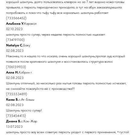
хороший шампунь. долго пользовалась клеаром но за 7 лет видимо кожа головы
привыкла, и перхоть периодически приходила, а тут на абум заказала,решила
попробовать и пока что тьфу тьфу все нормально. шампунь работает
(733566452)
Альбина У.
Каракол
02.10.2023
шампунь просто супер, через неделю перхоть полностью ищезает
(734191100)
Natalya C.
Баку
02.08.2023
Наконец то я нашла то что искала, очень хороший шампунь,пропал зуд который
появился после крапивного шампуня и восстановилась структура волос
(706159933)
Алла Н.
Кобрин г.
02.08.2023
Шампунь отличный, за несколько раз мытья головы перхоть полностью исчезает,
не снимайте пожалуйста её с производства!!!
(735553489)
Кызы Б.
с.Ат-Башы
02.08.2023
Шампунь просто супер!
(735454415)
Диана Б.
с.Кок-Жар
13.07.2023
шампунь просто вау всем советую перхоть уходит с первого применения, +густой