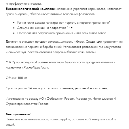
микрофлору кожи головы.
Биотехнологический комплекс
интенсивно укрепляет корни волос, наполняет
пряди энергией, обеспечивает питание волосяных фолликулов.
Клинически доказано: устраняет перхоть с первого применения*
Для мужчин, женщин и подростков 14+
Подходит для регулярного применения и для всех типов волос
Деликатно очищает, придает волосам мягкость и блеск. Создан для профилактики
возникновения перхоти и борьбы с ней. Успокаивает раздраженную кожу головы
и снимает зуд. Восстанавливает здоровый баланс кожи головы.
*НПЦ по экспертной оценке качества и безопасности продуктов питания и
косметики «КосмоПродТест».
Объем: 400 мл
Срок годности: 24 месяца с даты изготовления, указанной на упаковке.
Изготовлено по заказу АО «Фаберлик», Россия, Москва, ул. Никопольская, 4
Страна производства: Россия
Как применять:
Нанесите на влажные волосы, помассируйте, оставьте на 2 минуты и смойте
водой.