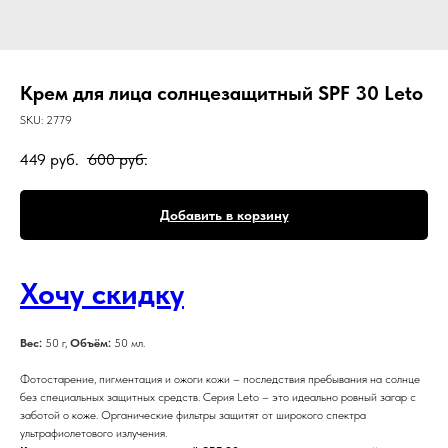
Крем для лица солнцезащитный SPF 30 Leto
SKU:
2779
449
руб.
600
руб.
Добавить в корзину
Хочу скидку
Вес:
50 г,
Объём:
50 мл.
Фотостарение, пигментация и ожоги кожи – последствия пребывания на солнце
без специальных защитных средств. Серия Leto – это идеально ровный загар с
заботой о коже. Органические фильтры защитят от широкого спектра
ультрафиолетового излучения.