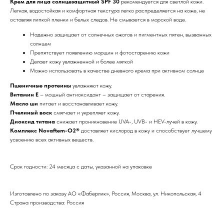
Крем для лица солнцезащитный SPF 30
рекомендуется для светлой кожи.
Легкая, водостойкая и комфортная текстура легко распределяется на коже, не
оставляя липкой пленки и белых следов. Не смывается в морской воде.
Надежно защищает от солнечных ожогов и пигментных пятен, вызванных
солнцем
Препятствует появлению морщин и фотостарению кожи
Делает кожу увлажненной и более мягкой
Можно использовать в качестве дневного крема при активном солнце
Пшеничные протеины
увлажняют кожу.
Витамин E
– мощный антиоксидант – защищает от старения.
Масло ши
питает и восстанавливает кожу.
Пчелиный воск
смягчает и укрепляет кожу.
Диоксид титана
снижает проникновение UVA-, UVB- и HEV-лучей в кожу.
Комплекс Novaftem-O2®
доставляет кислород в кожу и способствует лучшему
усвоению всех активных веществ.
Срок годности: 24 месяца с даты, указанной на упаковке
Изготовлено по заказу АО «Фаберлик», Россия, Москва, ул. Никопольская, 4
Страна производства: Россия