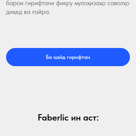
барои гирифтани фикру мулоҳизаҳо саволҳо
диҳед ва ғайра.
Ба қайд гирифтан
Faberlic ин аст: