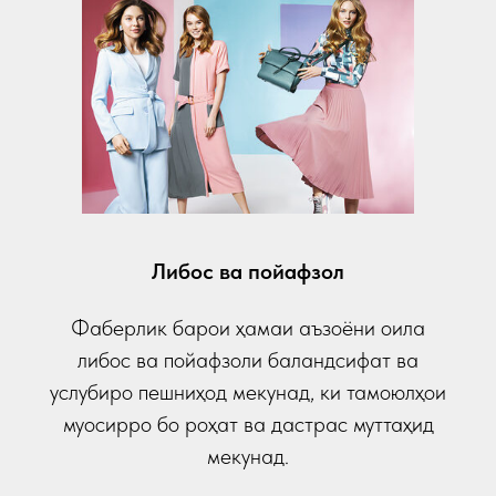
Либос ва пойафзол
Фаберлик барои ҳамаи аъзоёни оила
либос ва пойафзоли баландсифат ва
услубиро пешниҳод мекунад, ки тамоюлҳои
муосирро бо роҳат ва дастрас муттаҳид
мекунад.