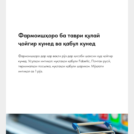
Фармоишҳоро ба таври қулай
ҷойгир кунед ва қабул кунед
Фармоишҳоро дар ҳар вақти рӯз дар ҳисоби шахсии худ ҷойгир
кунед. Усулҳои интиқол: нуқтаҳои қабули Faberlic, Почтаи русӣ,
терминалҳои посылка, нуқтаҳои қабули шарикон. Мӯҳлати
интиқол аз 1 рӯз.