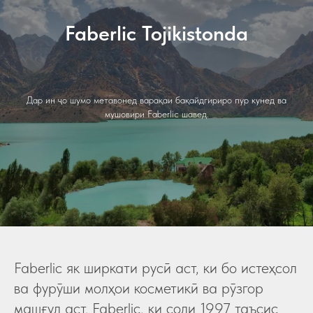
Faberlic Tojikistonda
Дар ин ҷо шумо метавонед варақаи бақайдгириро пур кунед ва
мушовири Faberlic шавед.
Faberlic як ширкати русӣ аст, ки бо истеҳсол
ва фурӯши молҳои косметикӣ ва рӯзгор
машғул аст. Faberlic, ки соли 1997 таъсис