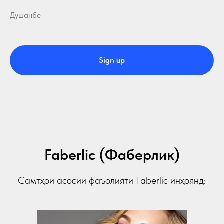
Sign up
Faberlic (Фаберлик)
Самтҳои асосии фаъолияти Faberlic инҳоянд: