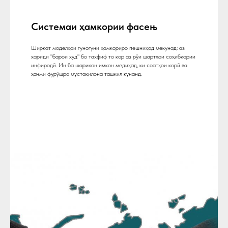
Системаи ҳамкории фасењ
Ширкат моделҳои гуногуни ҳамкориро пешниҳод мекунад: аз
хариди "барои худ" бо тахфиф то кор аз рӯи шартҳои соҳибкории
инфиродӣ. Ин ба шарикон имкон медиҳад, ки соатҳои корӣ ва
ҳаҷми фурӯшро мустақилона ташкил кунанд.