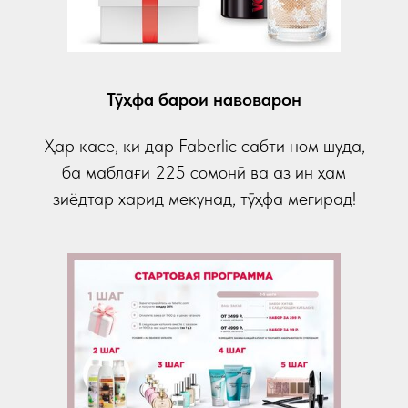
Тӯҳфа барои навоварон
Ҳар касе, ки дар Faberlic сабти ном шуда,
ба маблағи 225 сомонӣ ва аз ин ҳам
зиёдтар харид мекунад, тӯҳфа мегирад!