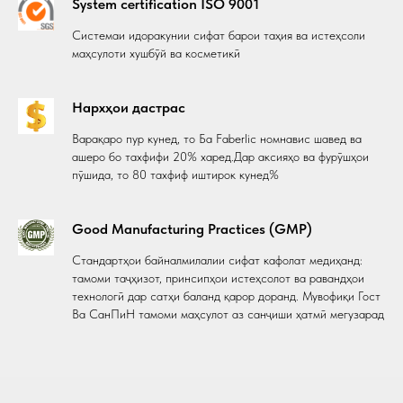
System certification ISO 9001
Системаи идоракунии сифат барои таҳия ва истеҳсоли
маҳсулоти хушбӯй ва косметикӣ
Нархҳои дастрас
Варақаро пур кунед, то Ба Faberlic номнавис шавед ва
ашеро бо тахфифи 20% харед.Дар аксияҳо ва фурӯшҳои
пӯшида, то 80 тахфиф иштирок кунед%
Good Manufacturing Practices (GMP)
Стандартҳои байналмилалии сифат кафолат медиҳанд:
тамоми таҷҳизот, принсипҳои истеҳсолот ва равандҳои
технологӣ дар сатҳи баланд қарор доранд. Мувофиқи Гост
Ва СанПиН тамоми маҳсулот аз санҷиши ҳатмӣ мегузарад