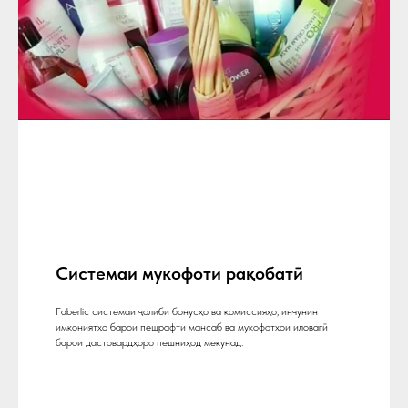
Системаи мукофоти рақобатӣ
Faberlic системаи ҷолиби бонусҳо ва комиссияҳо, инчунин
имкониятҳо барои пешрафти мансаб ва мукофотҳои иловагӣ
барои дастовардҳоро пешниҳод мекунад.