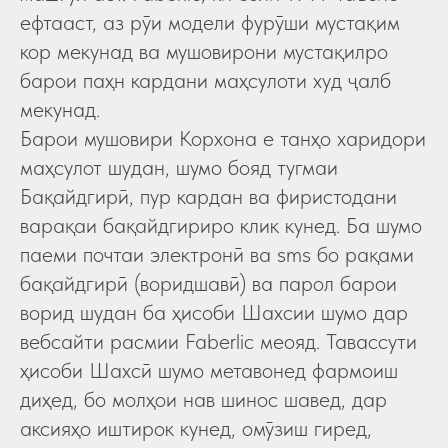
ефтааст, аз рӯи модели фурӯши мустақим
кор мекунад ва мушовирони мустақилро
барои паҳн кардани маҳсулоти худ ҷалб
мекунад.
Барои мушовири Корхона е танҳо харидори
маҳсулот шудан, шумо бояд тугмаи
Бақайдгирӣ, пур кардан ва фиристодани
варақаи бақайдгириро клик кунед. Ба шумо
паеми почтаи электронӣ ва sms бо рақами
бақайдгирӣ (воридшавӣ) ва парол барои
ворид шудан ба ҳисоби Шахсии шумо дар
вебсайти расмии Faberlic меояд. Тавассути
ҳисоби Шахсӣ шумо метавонед фармоиш
диҳед, бо молҳои нав шинос шавед, дар
аксияҳо иштирок кунед, омӯзиш гиред,