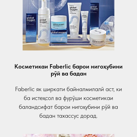
Косметикаи Faberlic барои нигоҳубини
рӯй ва бадан
Faberlic як ширкати байналмилалӣ аст, ки
ба истеҳсол ва фурӯши косметикаи
баландсифат барои нигоҳубини рӯй ва
бадан тахассус дорад.