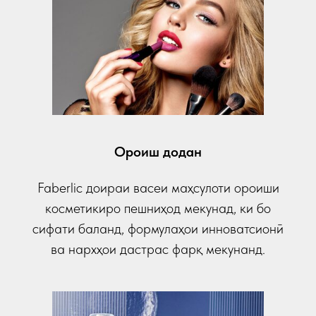
Ороиш додан
Faberlic доираи васеи маҳсулоти ороиши
косметикиро пешниҳод мекунад, ки бо
сифати баланд, формулаҳои инноватсионӣ
ва нархҳои дастрас фарқ мекунанд.