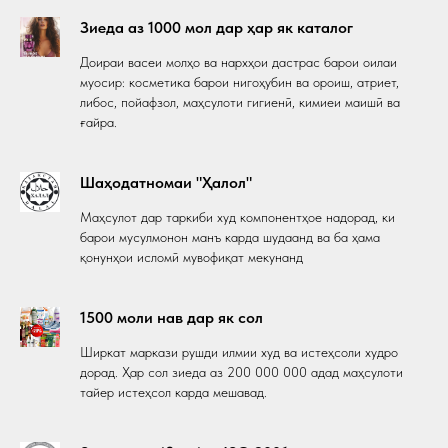
Зиеда аз 1000 мол дар ҳар як каталог
Доираи васеи молҳо ва нархҳои дастрас барои оилаи
муосир: косметика барои нигоҳубин ва ороиш, атриет,
либос, пойафзол, маҳсулоти гигиенӣ, кимиеи маишӣ ва
ғайра.
Шаҳодатномаи "Ҳалол"
Маҳсулот дар таркиби худ компонентҳое надорад, ки
барои мусулмонон манъ карда шудаанд ва ба ҳама
қонунҳои исломӣ мувофиқат мекунанд
1500 моли нав дар як сол
Ширкат маркази рушди илмии худ ва истеҳсоли худро
дорад. Ҳар сол зиеда аз 200 000 000 адад маҳсулоти
тайер истеҳсол карда мешавад.