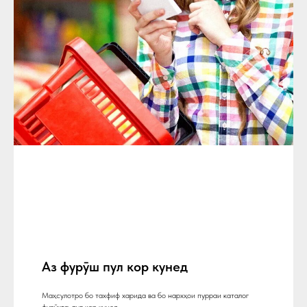
Аз фурӯш пул кор кунед
Маҳсулотро бо тахфиф харида ва бо нархҳои пурраи каталог
фурӯхта, пул кор кунед.