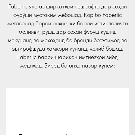
Faberlic яке аз ширкатҳои пешрафта дар соҳаи
фурӯши мустақим мебошад. Кор бо Faberlic
метавонад барои онҳое, ки барои истиқлолияти
молиявӣ, рушд дар соҳаи фурӯш кӯшиш
мекунанд ва мехоҳанд бо бренди боэътимод ва
эътирофшуда ҳамкорӣ кунанд, ҷолиб бошад.
Faberlic барои шарикон имтиёзҳои зиёд
медиҳад. Биёед ба онҳо назар кунем: