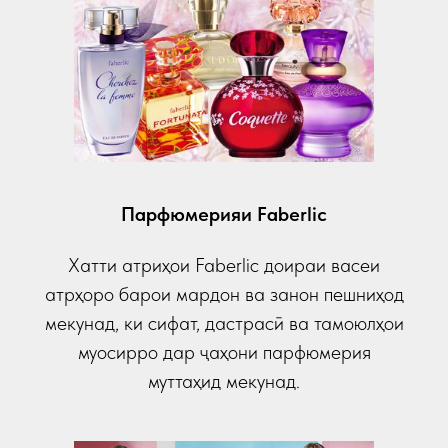
Парфюмерияи Faberlic
Хатти атриҳои Faberlic доираи васеи
атрҳоро барои мардон ва занон пешниҳод
мекунад, ки сифат, дастрасӣ ва тамоюлҳои
муосирро дар ҷаҳони парфюмерия
муттаҳид мекунад.