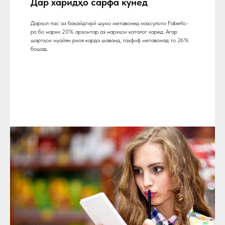
Дар харидҳо сарфа кунед
Дарҳол пас аз бақайдгирӣ шумо метавонед маҳсулоти Faberlic-
ро бо нархи 20% арзонтар аз нархҳои каталог харед. Агар
шартҳои муайян риоя карда шаванд, тахфиф метавонад то 26%
бошад.