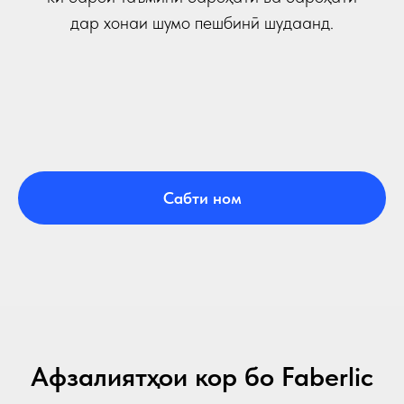
дар хонаи шумо пешбинӣ шудаанд.
Сабти ном
Афзалиятҳои кор бо Faberlic