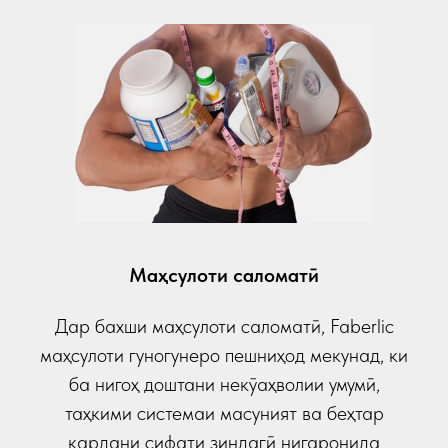
Маҳсулоти саломатӣ
Дар бахши маҳсулоти саломатӣ, Faberlic
маҳсулоти гуногунеро пешниҳод мекунад, ки
ба нигоҳ доштани некӯаҳволии умумӣ,
таҳкими системаи масуният ва беҳтар
кардани сифати зиндагӣ нигаронида