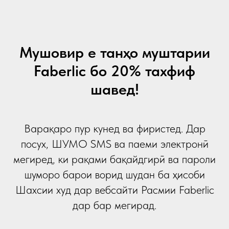
Мушовир е танҳо муштарии
Faberlic бо 20% тахфиф
шавед!
Варақаро пур кунед ва фиристед. Дар
посух, ШУМО SMS ва паеми электронӣ
мегиред, ки рақами бақайдгирӣ ва пароли
шуморо барои ворид шудан ба ҳисоби
Шахсии худ дар вебсайти Расмии Faberlic
дар бар мегирад.