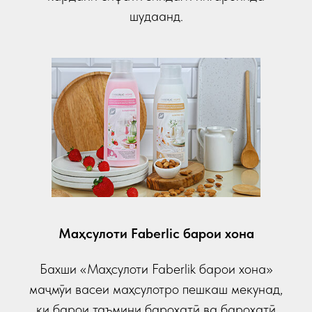
шудаанд.
Маҳсулоти Faberlic барои хона
Бахши «Маҳсулоти Faberlik барои хона»
маҷмӯи васеи маҳсулотро пешкаш мекунад,
ки барои таъмини бароҳатӣ ва бароҳатӣ