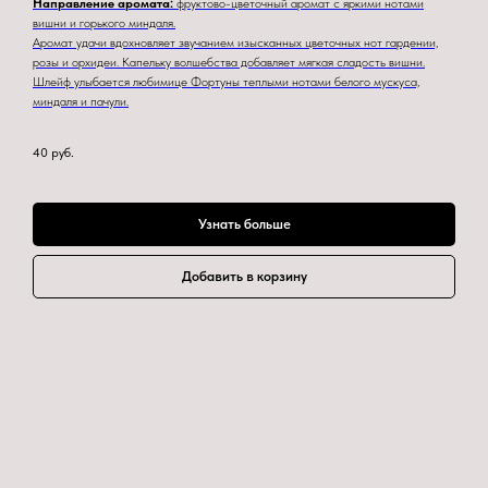
Направление аромата:
фруктово-цветочный аромат с яркими нотами
вишни и горького миндаля.
Аромат удачи вдохновляет звучанием изысканных цветочных нот гардении,
розы и орхидеи. Капельку волшебства добавляет мягкая сладость вишни.
Шлейф улыбается любимице Фортуны теплыми нотами белого мускуса,
миндаля и пачули.
40
руб.
Узнать больше
Добавить в корзину