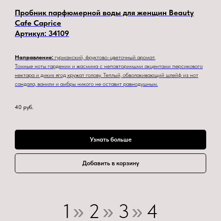
Пробник парфюмерной воды для женщин Beauty
Cafe Caprice
Артикул:
34109
Направление:
гурманский, фруктово-цветочный аромат.
Томные ноты гардении и жасмина с неповторимыми акцентами персикового
нектара и диких ягод кружат голову. Теплый, обволакивающий шлейф из нот
сандала, ванили и амбры никого не оставит равнодушным.
40
руб.
Узнать больше
Добавить в корзину
1
2
3
4
»
»
»