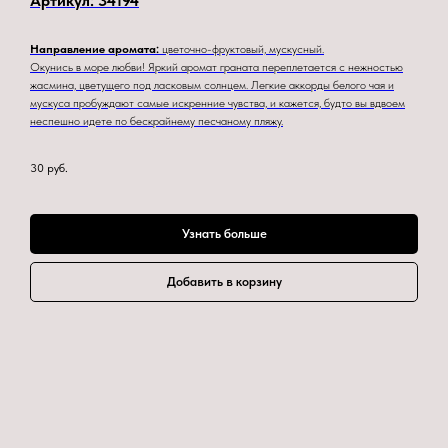
Артикул:
34194
Направление аромата:
цветочно-фруктовый, мускусный.
Окунись в море любви! Яркий аромат граната переплетается с нежностью
жасмина, цветущего под ласковым солнцем. Легкие аккорды белого чая и
мускуса пробуждают самые искренние чувства, и кажется, будто вы вдвоем
неспешно идете по бескрайнему песчаному пляжу.
30
руб.
Узнать больше
Добавить в корзину