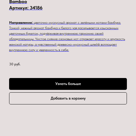
Bamboo
Артикул:
34186
Направление:
цветочно-мускусный аромат с зелёными нотами бамбука.
Тонкий, нежный аромат бамбука и белого чая раскрывается изысканным
цветочным букетом, подчёркивая внутреннюю гармонию своей
обладательницы. Чистое сияние озоновых нот отражает красоту и хрупкость
женской натуры, а чувственный древесно-мускусный шлейф воплощает
внутреннюю силу и уверенность в себе.
30
руб.
Узнать больше
Добавить в корзину