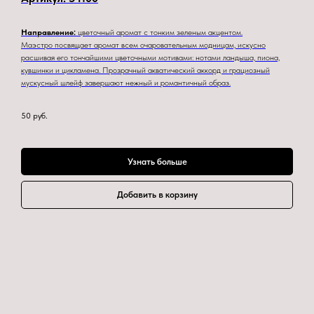
Направление:
цветочный аромат с тонким зеленым акцентом.
Маэстро посвящает аромат всем очаровательным модницам, искусно
расшивая его тончайшими цветочными мотивами: нотами ландыша, пиона,
кувшинки и цикламена. Прозрачный акватический аккорд и грациозный
мускусный шлейф завершают нежный и романтичный образ.
50
руб.
Узнать больше
Добавить в корзину