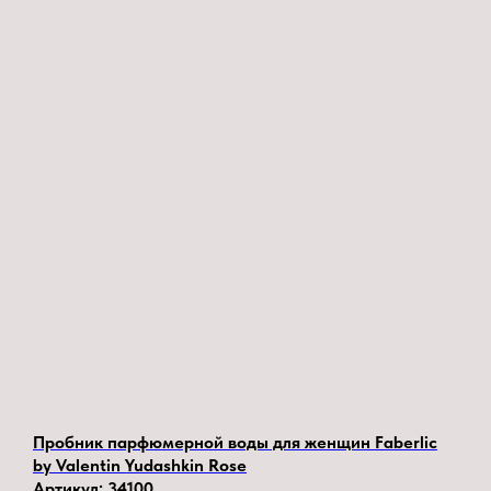
Пробник парфюмерной воды для женщин Faberlic
by Valentin Yudashkin Rose
Артикул:
34100