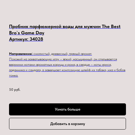
Пробник парфюмерной воды для мужчин The Best
Bro`s Game Day
Артикул:
34028
Направление:
смолистый, древесный, пряный аромат.
Похожий на захватывающую игру – яркий, насыщенный, он открывается
верхними нотами ароматных корицы и рома, в сердце – ноты ириса,
ладанника и сандала, а завершает композицию шлейф из табака, мха и бобов
тонка.
50
руб.
Узнать больше
Добавить в корзину